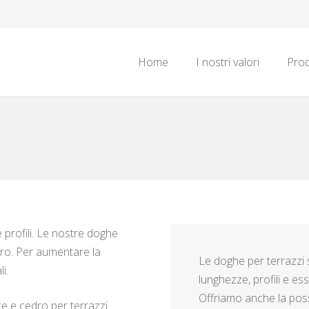
Home
I nostri valori
Prod
 profili. Le nostre doghe
ro. Per aumentare la
Le doghe per terrazzi 
i.
lunghezze, profili e e
Offriamo anche la poss
ce e cedro per terrazzi