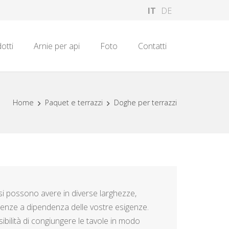
IT
DE
otti
Arnie per api
Foto
Contatti
Home
Paquet e terrazzi
Doghe per terrazzi
si possono avere in diverse larghezze,
ssenze a dipendenza delle vostre esigenze.
ibilità di congiungere le tavole in modo