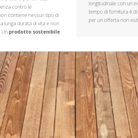
longitudinale con un in
enza contro le
tempo di fornitura è 
 non contiene nessun tipo di
per un offerta non esit
a lunga durata di vita e non
. Un
prodotto sostenibile
.