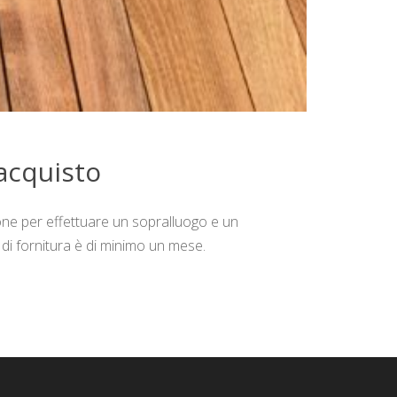
acquisto
ne per effettuare un sopralluogo e un
 di fornitura è di minimo un mese.