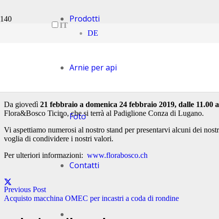
Prodotti
Flora&Bosco Ticino
IT
DE
Arnie per api
7 years ago
Michela Custer
Da giovedì
21 febbraio a domenica 24 febbraio 2019, dalle 11.00 al
Flora&Bosco Ticino, che si terrà al Padiglione Conza di Lugano.
Foto
Vi aspettiamo numerosi al nostro stand per presentarvi alcuni dei nostr
voglia di condividere i nostri valori.
Per ulteriori informazioni:
www.florabosco.ch
Contatti
Previous Post
Acquisto macchina OMEC per incastri a coda di rondine