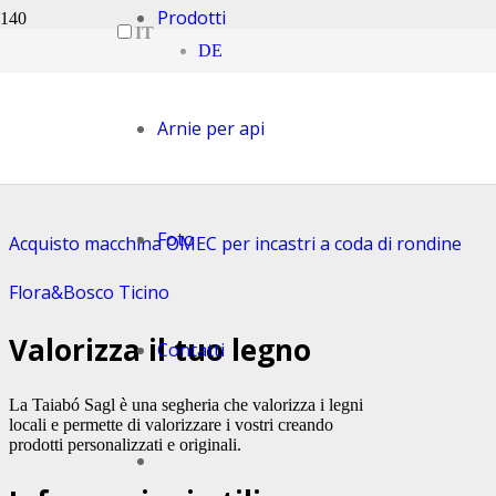
Prodotti
IT
DE
Abbiamo ottenuto il Marchio Ticino e
il marchio Legno Svizzero!
Arnie per api
Panchine BLOC in legno ticinese
Foto
Acquisto macchina OMEC per incastri a coda di rondine
Flora&Bosco Ticino
Valorizza il tuo legno
Contatti
La Taiabó Sagl è una segheria che valorizza i legni
locali e permette di valorizzare i vostri creando
prodotti personalizzati e originali.